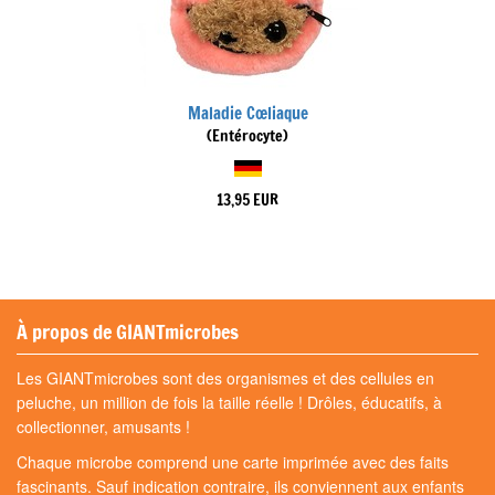
Maladie Cœliaque
(Entérocyte)
13,95 EUR
À propos de GIANTmicrobes
Les GIANTmicrobes sont des organismes et des cellules en
peluche, un million de fois la taille réelle ! Drôles, éducatifs, à
collectionner, amusants !
Chaque microbe comprend une carte imprimée avec des faits
fascinants. Sauf indication contraire, ils conviennent aux enfants