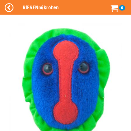
RIESENmikroben
0