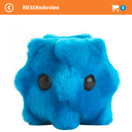
RIESENmikroben
0